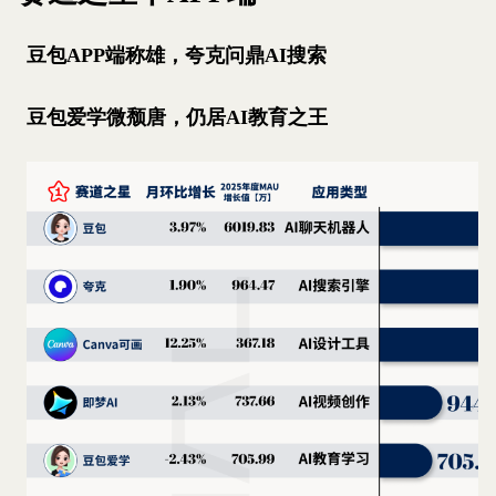
豆包APP端称雄，夸克问鼎AI搜索
豆包爱学微颓唐，仍居AI教育之王