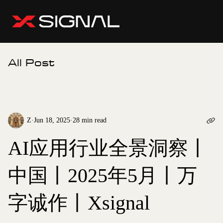
首页 | Home
Rosetta X | GenAI 数据交互
产品 | Products
All Post
AI Holo | AI 全息
About Xsignal
Buzz X | 社媒数智
Xsignal 简介
Report Centre
App Holo | App 全息
公司简介
Z
·
Jun 18, 2025
·
28 min read
xGEO | GEO 智域
AI应用行业全景洞察丨
中国丨2025年5月丨万
字诚作丨Xsignal